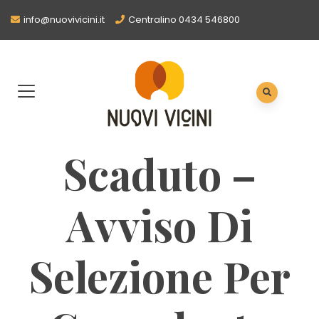
info@nuovivicini.it
Centralino 0434 546800
Scaduto –
Avviso Di
Selezione Per