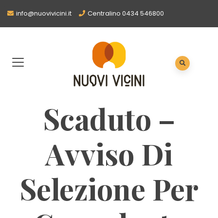
info@nuovivicini.it
Centralino 0434 546800
Scaduto –
Avviso Di
Selezione Per