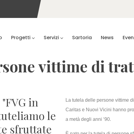
o
Progetti
Servizi
Sartoria
News
Even
sone vittime di trat
o "FVG in
La tutela delle persone vittime di
Caritas e Nuovi Vicini hanno pr
 tuteliamo le
a metà degli anni ‘90.
e sfruttate
È nato per la tutela di persone s