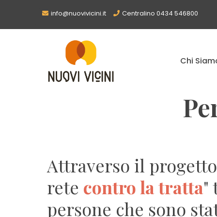
info@nuovivicini.it
Centralino 0434 546800
Chi Siam
Per
Attraverso il progett
rete
contro la tratta
"
persone che sono stat