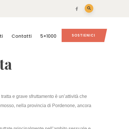
ti
Contatti
5×1000
SOSTIENICI
ta
 tratta e grave sfruttamento è un’attività che
omosso, nella provincia di Pordenone, ancora
fruttate principalmente nell’ambito sessuale e