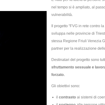
nel tempo si è ampliato, al pass
vulnerabilità.
Il progetto “FVG in rete contro la
sviluppa nelle provincie di Trie
stessa Regione Friuli Venezia Gi
partner per la realizzazione dell
Destinatari del progetto sono tu
sfruttamento sessuale e lavor
forzato.
Gli obiettivi sono:
il
contrasto
ai sistemi di coer
il
sostegno
alle persone vittim