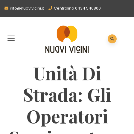
info@nuovivicini.it
Centralino 0434 546800
Unità Di
Strada: Gli
Operatori