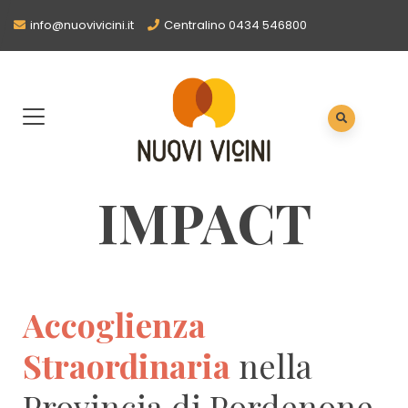
info@nuovivicini.it
Centralino 0434 546800
IMPACT
Accoglienza
Straordinaria
nella
Provincia di Pordenone