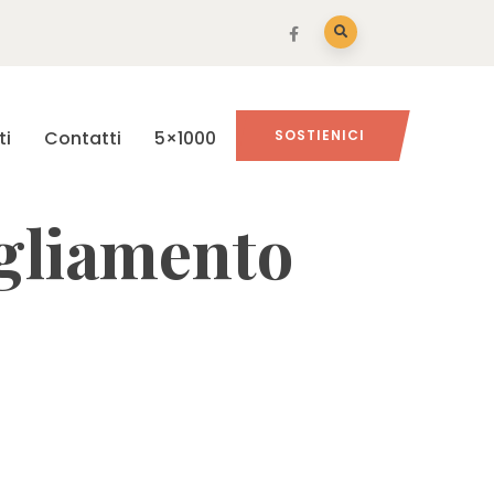
ti
Contatti
5×1000
SOSTIENICI
gliamento