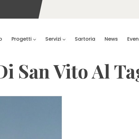
o
Progetti
Servizi
Sartoria
News
Even
i San Vito Al Ta