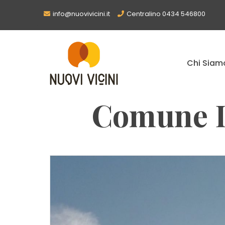
info@nuovivicini.it
Centralino 0434 546800
Chi Siam
Comune D